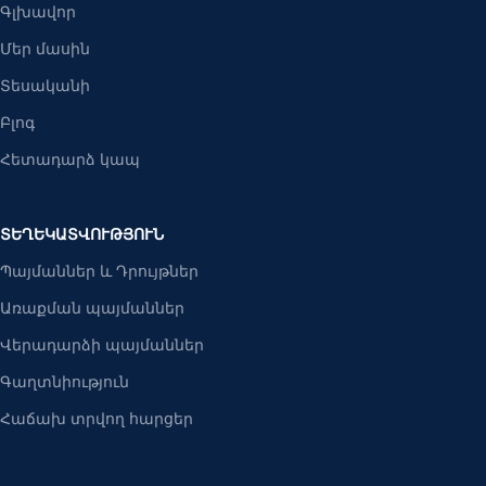
Գլխավոր
Մեր մասին
Տեսականի
Բլոգ
Հետադարձ կապ
ՏԵՂԵԿԱՏՎՈՒԹՅՈՒՆ
Պայմաններ և Դրույթներ
Առաքման պայմաններ
Վերադարձի պայմաններ
Գաղտնիություն
Հաճախ տրվող հարցեր