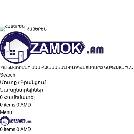
+374 91 28 61 86
+374 33 28 61 86
info@zamok.am
ՀԱՅԵՐԵՆ
ԳԼԽԱՎՈՐ
ՄԵՐ ՄԱՍԻՆ
ՏԵՍԱԿԱՆԻ
ԲԼՈԳ
ՀԵՏԱԴԱՐՁ ԿԱՊ
ՀԱՅԵՐԵՆ
Search
Մուտք / Գրանցում
Նախընտրելիներ
0
Համեմատել
0
items
0
AMD
Menu
0
items
0
AMD