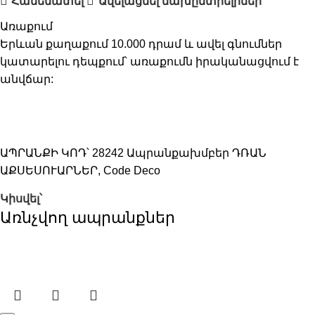
Համեմատել
Ավելացնել նախընտրելիներ
Առաքում
Երևան քաղաքում 10.000 դրամ և ավել գնումներ
կատարելու դեպքում՝ առաքումն իրականացվում է
անվճար:
ԱՊՐԱՆՔԻ ԿՈԴ՝
28242
Ապրանքախմբեր
ԴՌԱՆ
ԱՔՍԵՍՈՒԱՐՆԵՐ
,
Code Deco
Կիսվել՝
Առնչվող ապրանքներ