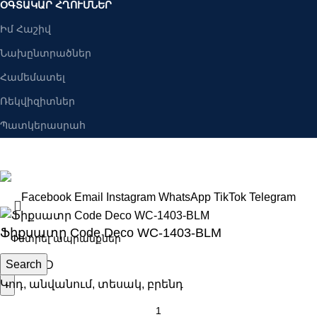
ՕԳՏԱԿԱՐ ՀՂՈՒՄՆԵՐ
Իմ Հաշիվ
Նախընտրածներ
Համեմատել
Ռեկվիզիտներ
Պատկերասրահ
Բանալիներ ՍՊԸ
2025 Բոլոր իրավունքները պաշպանված են։
Facebook
Email
Instagram
WhatsApp
TikTok
Telegram
Ֆիքսատր Code Deco WC-1403-BLM
Search
3168
AMD
Կոդ, անվանում, տեսակ, բրենդ