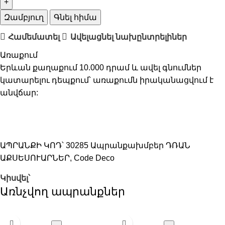
Զամբյուղ
Գնել հիմա
Համեմատել
Ավելացնել նախընտրելիներ
Առաքում
Երևան քաղաքում 10.000 դրամ և ավել գնումներ
կատարելու դեպքում՝ առաքումն իրականացվում է
անվճար:
ԱՊՐԱՆՔԻ ԿՈԴ՝
30285
Ապրանքախմբեր
ԴՌԱՆ
ԱՔՍԵՍՈՒԱՐՆԵՐ
,
Code Deco
Կիսվել՝
Առնչվող ապրանքներ