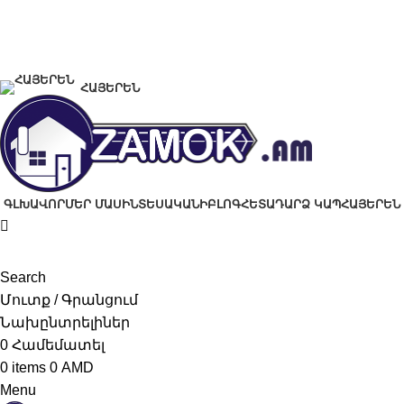
+374 91 28 61 86
+374 33 28 61 86
info@zamok.am
ՀԱՅԵՐԵՆ
ԳԼԽԱՎՈՐ
ՄԵՐ ՄԱՍԻՆ
ՏԵՍԱԿԱՆԻ
ԲԼՈԳ
ՀԵՏԱԴԱՐՁ ԿԱՊ
ՀԱՅԵՐԵՆ
Search
Մուտք / Գրանցում
Նախընտրելիներ
0
Համեմատել
0
items
0
AMD
Menu