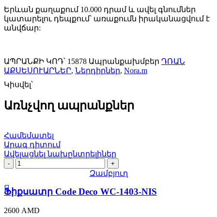
(Ոսկեգույն)
Երևան քաղաքում 10.000 դրամ և ավել գնումներ
15878
կատարելու դեպքում՝ առաքումն իրականացվում է
quantity
անվճար:
ԱՊՐԱՆՔԻ ԿՈԴ՝
15878
Ապրանքախմբեր
ԴՌԱՆ
ԱՔՍԵՍՈՒԱՐՆԵՐ
,
Ներդիրներ
,
Nora.m
Կիսվել՝
Առնչվող ապրանքներ
Համեմատել
Արագ դիտում
Ավելացնել նախընտրելիներ
Ֆիքսատր
Code
Զամբյուղ
Deco
WC-
Ֆիքսատր Code Deco WC-1403-NIS
1403-
NIS
2600
AMD
quantity