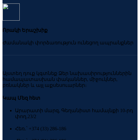
Որակի Երաշխիք
Ժամանակի փորձառություն ունեցող ապրանքներ
Այստեղ դուք կգտնեք Ձեր նախասիրություններին
համապատասխան փականներ, միջուկներ,
բռնակներ և այլ աքսեսուարներ։
Կապ Մեզ հետ
Արարատի մարզ, Գեղանիստ համայնքի 10-րդ
փող.23/2
Հեռ․՝ +374 (33) 286-186