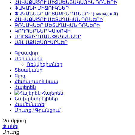
ՀԱՎԱՔԱԾՈՒ ՄԻՋՍԵՆՅԱԿԱՅԻՆ ԴՌՆԵՐԻ
ՓԱԿԱՆԻ ՄԻՋՈՒԿՆԵՐ
ՓԱԿԱՆՆԵՐ ԱՐՏԱՔԻՆ ԴՌՆԵՐԻ (накладной)
ՀԱՎԱՔԱԾՈՒ ՄԵՏԱՂԱԿԱՆ ԴՌՆԵՐԻ
ԲՌՆԱԿՆԵՐ ՄԵՏԱՂԱԿԱՆ ԴՌՆԵՐԻ
ԿՈՂՊԵՔՆԵՐ ԿԱԽՈՎԻ
ՄՈՒՏՔԻ ԴՌԱՆ ՓԱԿԱՆՆԵՐ
ԱՅԼ ԱՔՍԵՍՈՒԱՐՆԵՐ
Գլխավոր
Մեր մասին
Ռեկվիզիտներ
Տեսականի
Բլոգ
Հետադարձ կապ
Հայերեն
Հայերեն
Նախընտրելիներ
Համեմատել
Մուտք / Գրանցում
Զամբյուղ
Փակել
Մուտք