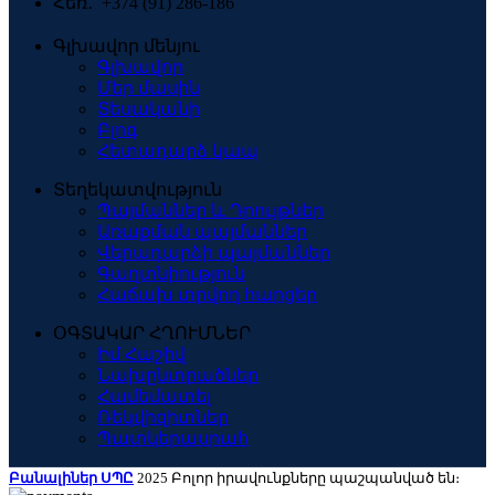
Հեռ․՝ +374 (91) 286-186
Գլխավոր մենյու
Գլխավոր
Մեր մասին
Տեսականի
Բլոգ
Հետադարձ կապ
Տեղեկատվություն
Պայմաններ և Դրույթներ
Առաքման պայմաններ
Վերադարձի պայմաններ
Գաղտնիություն
Հաճախ տրվող հարցեր
ՕԳՏԱԿԱՐ ՀՂՈՒՄՆԵՐ
Իմ Հաշիվ
Նախընտրածներ
Համեմատել
Ռեկվիզիտներ
Պատկերասրահ
Բանալիներ ՍՊԸ
2025 Բոլոր իրավունքները պաշպանված են։