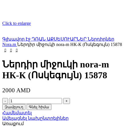
Click to enlarge
Գլխավոր էջ
ԴՌԱՆ ԱՔՍԵՍՈՒԱՐՆԵՐ
Ներդիրներ
Nora.m
Ներդիր միջուկի nora-m НК-К (Ոսկեգույն) 15878
Ներդիր միջուկի nora-m
НК-К (Ոսկեգույն) 15878
2000
AMD
Ներդիր
միջուկի
Զամբյուղ
Գնել հիմա
nora-
Համեմատել
m
Ավելացնել նախընտրելիներ
НК-
Առաքում
К