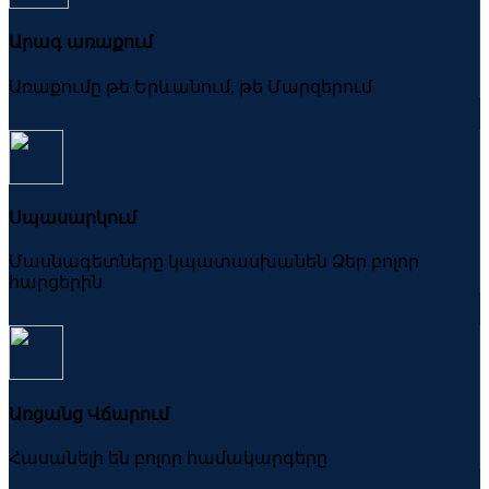
Արագ առաքում
Առաքումը թե Երևանում, թե Մարզերում
Սպասարկում
Մասնագետները կպատասխանեն Ձեր բոլոր
հարցերին
Առցանց Վճարում
Հասանելի են բոլոր համակարգերը