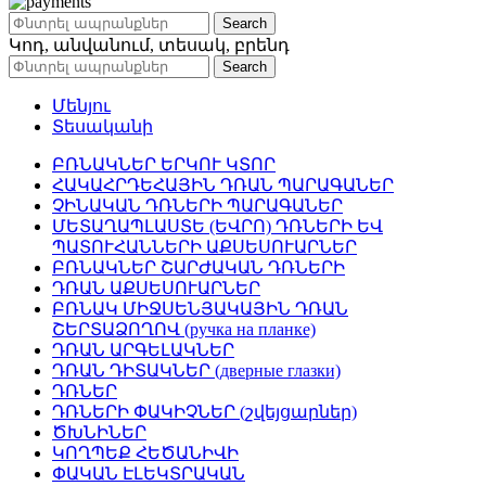
Search
Կոդ, անվանում, տեսակ, բրենդ
Search
Մենյու
Տեսականի
ԲՌՆԱԿՆԵՐ ԵՐԿՈՒ ԿՏՈՐ
ՀԱԿԱՀՐԴԵՀԱՅԻՆ ԴՌԱՆ ՊԱՐԱԳԱՆԵՐ
ՉԻՆԱԿԱՆ ԴՌՆԵՐԻ ՊԱՐԱԳԱՆԵՐ
ՄԵՏԱՂԱՊԼԱՍՏԵ (ԵՎՐՈ) ԴՌՆԵՐԻ ԵՎ
ՊԱՏՈՒՀԱՆՆԵՐԻ ԱՔՍԵՍՈՒԱՐՆԵՐ
ԲՌՆԱԿՆԵՐ ՇԱՐԺԱԿԱՆ ԴՌՆԵՐԻ
ԴՌԱՆ ԱՔՍԵՍՈՒԱՐՆԵՐ
ԲՌՆԱԿ ՄԻՋՍԵՆՅԱԿԱՅԻՆ ԴՌԱՆ
ՇԵՐՏԱՁՈՂՈՎ (ручка на планке)
ԴՌԱՆ ԱՐԳԵԼԱԿՆԵՐ
ԴՌԱՆ ԴԻՏԱԿՆԵՐ (дверные глазки)
ԴՌՆԵՐ
ԴՌՆԵՐԻ ՓԱԿԻՉՆԵՐ (շվեյցարներ)
ԾԽՆԻՆԵՐ
ԿՈՂՊԵՔ ՀԵԾԱՆԻՎԻ
ՓԱԿԱՆ ԷԼԵԿՏՐԱԿԱՆ